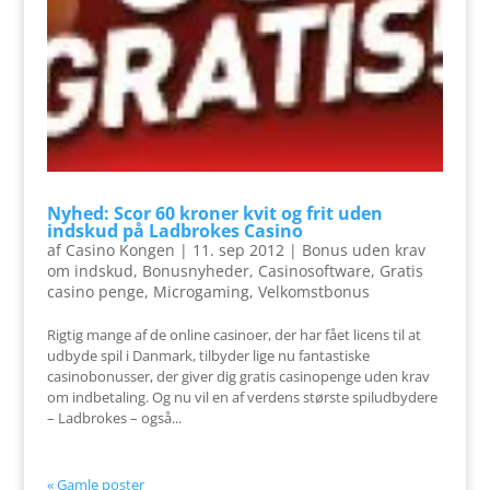
Nyhed: Scor 60 kroner kvit og frit uden
indskud på Ladbrokes Casino
af
Casino Kongen
|
11. sep 2012
|
Bonus uden krav
om indskud
,
Bonusnyheder
,
Casinosoftware
,
Gratis
casino penge
,
Microgaming
,
Velkomstbonus
Rigtig mange af de online casinoer, der har fået licens til at
udbyde spil i Danmark, tilbyder lige nu fantastiske
casinobonusser, der giver dig gratis casinopenge uden krav
om indbetaling. Og nu vil en af verdens største spiludbydere
– Ladbrokes – også...
« Gamle poster