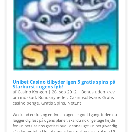
Unibet Casino tilbyder igen 5 gratis spins på
Starburst i ugens løb!
af
Casino Kongen
|
26. sep 2012
|
Bonus uden krav
om indskud
,
Bonusnyheder
,
Casinosoftware
,
Gratis
casino penge
,
Gratis Spins
,
NetEnt
Weekend er slut, og endnu en ugen er godt i gang. Inden du
lægger dig fast på ugens planer, skal du nok lige tage højde
for Unibet Casinos gratis tilbud i denne uge! Unibet giver dig
således mulighed for at prøve deres online casino af med 5