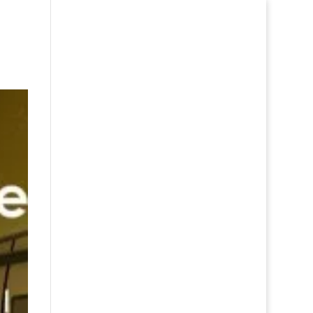
Forside
ComeOn