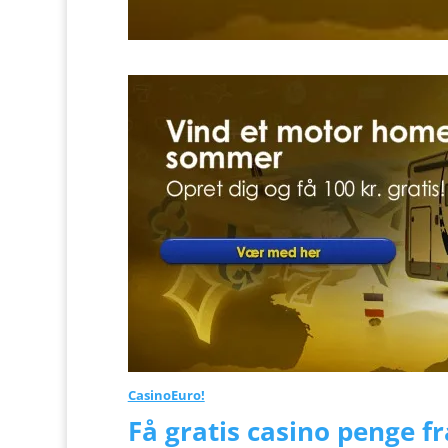
CasinoEuro!
Få gratis casino penge f