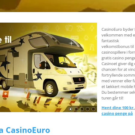
CasinoEuro byder 
velkommen med en
fantastisk
velkomstbonus til
casinospillere i for
gratis casino penge
Casinoet giver dig
chancen for at vin
fortryllende somm
med venner eller fa
et lækkert mobile
Du bestemmer selv
turen går til!
Hent dine 100 kr.
casino penge på
ra CasinoEuro