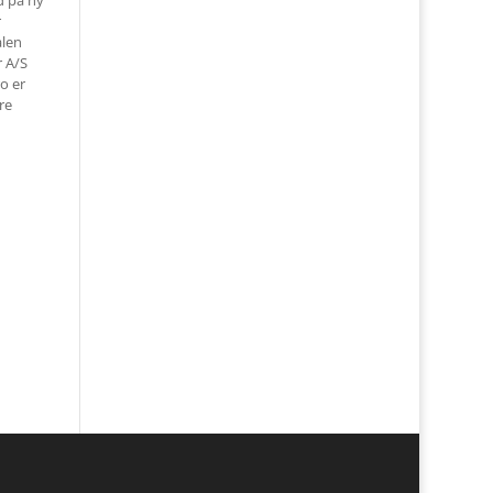
d på ny
r
alen
 A/S
o er
re