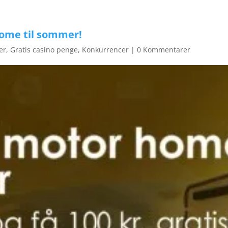
Forside
VideoSlots
LeoVegas
home til sommer!
er
,
Gratis casino penge
,
Konkurrencer
|
0 Kommentarer