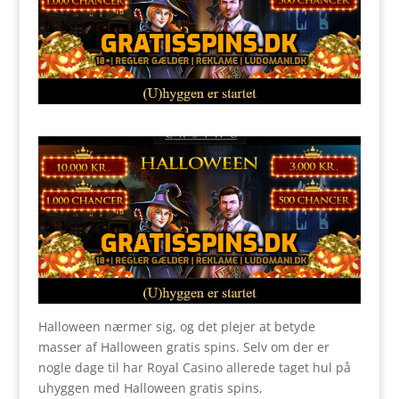
Halloween nærmer sig, og det plejer at betyde
masser af Halloween gratis spins. Selv om der er
nogle dage til har Royal Casino allerede taget hul på
uhyggen med Halloween gratis spins,