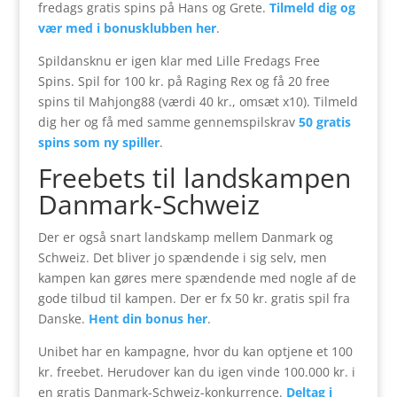
fredags gratis spins på Hans og Grete.
Tilmeld dig og
vær med i bonusklubben her
.
Spildansknu er igen klar med Lille Fredags Free
Spins. Spil for 100 kr. på Raging Rex og få 20 free
spins til Mahjong88 (værdi 40 kr., omsæt x10). Tilmeld
dig her og få med samme gennemspilskrav
50 gratis
spins som ny spiller
.
Freebets til landskampen
Danmark-Schweiz
Der er også snart landskamp mellem Danmark og
Schweiz. Det bliver jo spændende i sig selv, men
kampen kan gøres mere spændende med nogle af de
gode tilbud til kampen. Der er fx 50 kr. gratis spil fra
Danske.
Hent din bonus her
.
Unibet har en kampagne, hvor du kan optjene et 100
kr. freebet. Herudover kan du igen vinde 100.000 kr. i
en gratis Danmark-Schweiz-konkurrence.
Deltag i