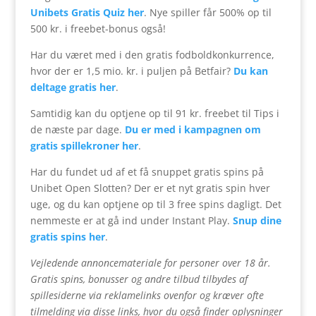
Unibets Gratis Quiz her
. Nye spiller får 500% op til
500 kr. i freebet-bonus også!
Har du været med i den gratis fodboldkonkurrence,
hvor der er 1,5 mio. kr. i puljen på Betfair?
Du kan
deltage gratis her
.
Samtidig kan du optjene op til 91 kr. freebet til Tips i
de næste par dage.
Du er med i kampagnen om
gratis spillekroner her
.
Har du fundet ud af et få snuppet gratis spins på
Unibet Open Slotten? Der er et nyt gratis spin hver
uge, og du kan optjene op til 3 free spins dagligt. Det
nemmeste er at gå ind under Instant Play.
Snup dine
gratis spins her
.
Vejledende annoncemateriale for personer over 18 år.
Gratis spins, bonusser og andre tilbud tilbydes af
spillesiderne via reklamelinks ovenfor og kræver ofte
tilmelding via disse links, hvor du også finder oplysninger