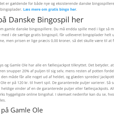
uddet er gældende for både nye og eksisterende danske bingospillere
s bingoplader.
Læs mere om gratis bingo her
.
på Danske Bingospil her
m gamle danske bingospillere. Du må endda spille med i lige så 
pille med i de særlige gratis bingospil, får udleveret bingoplader helt
ne, men prisen er lige præcis 0,00 kroner, så det skulle være til at 
s og Gamle Ole har alle en fællesjackpot tilknyttet. Det betyder, at
ren snupper 20% af puljen til sig selv, mens resten af potten forde
å den måde får alle noget ud af heldet, og glæden spredes! Jackpott
Ole er på 120 kr. til hvert spil. De garanterede puljer varierer. Så 
n heldige vinder af en de garanterede puljer eller fællesjackpots. Al
arks hyggeligste online bingohal. I skemaet nedenfor kan du se, hvo
les.
o på Gamle Ole