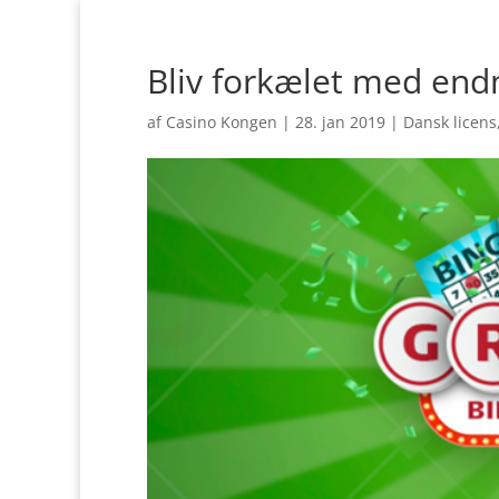
Bliv forkælet med end
af
Casino Kongen
|
28. jan 2019
|
Dansk licens