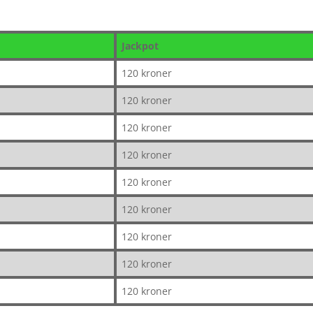
Jackpot
120 kroner
120 kroner
120 kroner
120 kroner
120 kroner
120 kroner
120 kroner
120 kroner
120 kroner