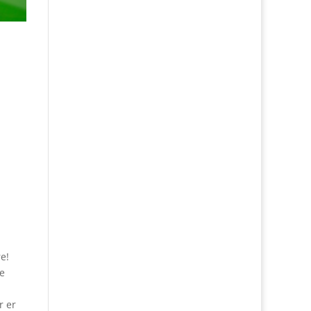
e!
De
r er