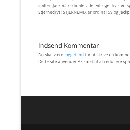
spiller. Jackpot-ordinaler, det vil sige, hvis en 
Stjernedrys: STJERNEMIX er ordinal 59 og Jack
Indsend Kommentar
Du skal være
logget ind
for at skrive en komme
Dette site anvender Akismet til at reducere s