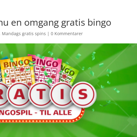
Forside
VideoSlots
LeoVegas
nu en omgang gratis bingo
,
Mandags gratis spins
|
0 Kommentarer