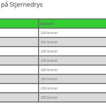
 på Stjernedrys
Jackpot
200 kroner
200 kroner
200 kroner
200 kroner
200 kroner
200 kroner
200 kroner
200 kroner