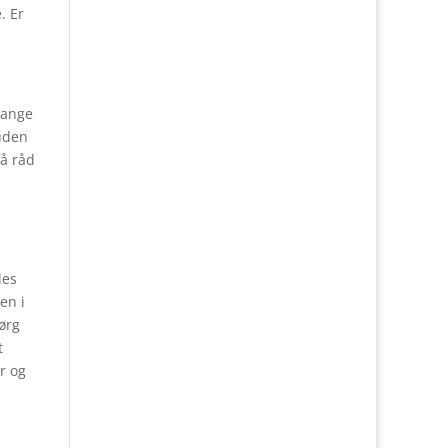
. Er
mange
 uden
få råd
les
en i
sørg
t
r og