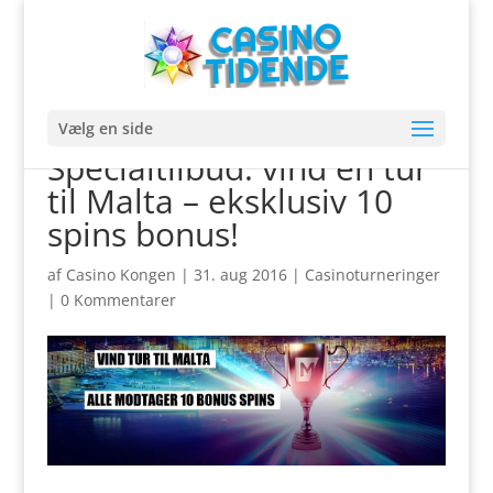
Vælg en side
Specialtilbud: vind en tur
til Malta – eksklusiv 10
spins bonus!
af
Casino Kongen
|
31. aug 2016
|
Casinoturneringer
|
0 Kommentarer