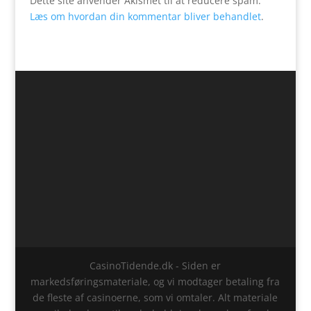
Dette site anvender Akismet til at reducere spam.
Læs om hvordan din kommentar bliver behandlet
.
CasinoTidende.dk - Siden er
markedsføringsmateriale, og vi modtager betaling fra
de fleste af casinoerne, som vi omtaler. Alt materiale