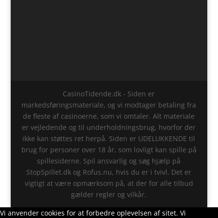
CasinoTidende.dk - Siden er
markedsføringsmateriale, og vi modtager betaling fra
de fleste af casinoerne, som vi omtaler. Alt materiale
er vejledende og til underholdningsbrug, hvorfor der
ikke kan støttes ret herpå. Siden er UDELUKKENDE til
brug for personer over 18 år, som lovligt kan spille på
spillesiderne. Spil ansvarlig og søg hjælp på
StopSpillet.dk og Rofus.nu, hvis du er i tvivl. Det er
vigtigt at være opmærksom på, at der for alle tilbud
gælder regler og vilkår.
Vi anvender cookies for at forbedre oplevelsen af sitet. Vi