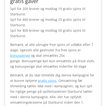
gratis gaver
Spil for 200 kroner og modtag 10 gratis spins til
Starburst.
Spil for 400 kroner og modtag 25 gratis spins til
Starburst.
Spil for 800 kroner og modtag 50 gratis spins til
Starburst.
Bemærk, at alle ubrugte free spins vil udløbe efter 7
dage, ligesom alle gevinster fra free spins er
bonuspenge
og skal omsættes 25x
gange. Bonuspenge kan kun omsættes på disse slots,
og bonuspenge skal omsættes indenfor 60 dage
Bemærk, at du skal tilmelde dig denne kampagne for
at kunne optjene
gratis spins
. Omsætning før
tilmelding tæller ikke med i kampagnen, og kun spil
for rigtige penge på spillemaskinen Starburst tæller
med i denne kampagne. Alle, der har opfyldt
omsætningskravene på Starburst inden den 1.