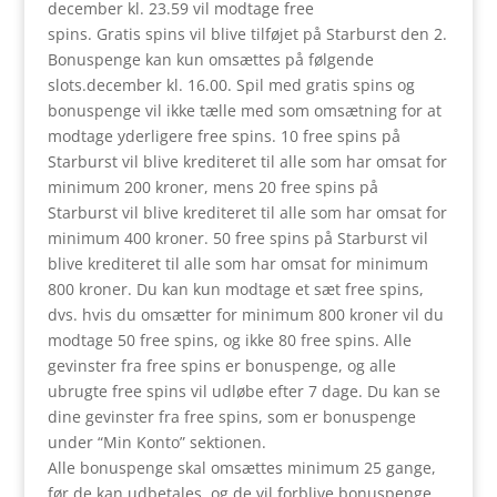
december kl. 23.59 vil modtage free
spins. Gratis spins vil blive tilføjet på Starburst den 2.
Bonuspenge kan kun omsættes på følgende
slots.december kl. 16.00. Spil med gratis spins og
bonuspenge vil ikke tælle med som omsætning for at
modtage yderligere free spins. 10 free spins på
Starburst vil blive krediteret til alle som har omsat for
minimum 200 kroner, mens 20 free spins på
Starburst vil blive krediteret til alle som har omsat for
minimum 400 kroner. 50 free spins på Starburst vil
blive krediteret til alle som har omsat for minimum
800 kroner. Du kan kun modtage et sæt free spins,
dvs. hvis du omsætter for minimum 800 kroner vil du
modtage 50 free spins, og ikke 80 free spins. Alle
gevinster fra free spins er bonuspenge, og alle
ubrugte free spins vil udløbe efter 7 dage. Du kan se
dine gevinster fra free spins, som er bonuspenge
under “Min Konto” sektionen.
Alle bonuspenge skal omsættes minimum 25 gange,
før de kan udbetales, og de vil forblive bonuspenge,