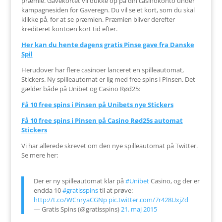
præmie. Gavekortet vil dukke op på din casinokonto under
kampagnesiden for Gaveregn. Du vil se et kort, som du skal
klikke på, for at se præmien. Præmien bliver derefter
krediteret kontoen kort tid efter.
Her kan du hente dagens gratis Pinse gave fra Danske
Spil
Herudover har flere casinoer lanceret en spilleautomat,
Stickers. Ny spilleautomat er lig med free spins i Pinsen. Det
gælder både på Unibet og Casino Rød25:
Få 10 free spins i Pinsen på Unibets nye Stickers
Få 10 free spins i Pinsen på Casino Rød25s automat
Stickers
Vi har allerede skrevet om den nye spilleautomat på Twitter.
Se mere her:
Der er ny spilleautomat klar på
#Unibet
Casino, og der er
endda 10
#gratisspins
til at prøve:
http://t.co/WCnryaCGNp
pic.twitter.com/7r428UxjZd
— Gratis Spins (@gratisspins)
21. maj 2015