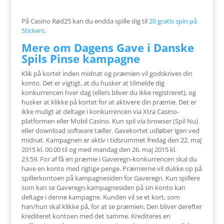
På Casino Rød25 kan du endda spille dig til
20 gratis spin på
Stickers
.
Mere om Dagens Gave i Danske
Spils Pinse kampagne
Klik på kortet inden midnat og præmien vil godskrives din
konto. Det er vigtigt, at du husker at tilmelde dig
konkurrencen hver dag (ellers bliver du ikke registreret), og
husker at klikke på kortet for at aktivere din præmie. Det er
ikke muligt at deltage i konkurrencen via Xtra Casino-
platformen eller Mobil Casino. Kun spil via browser (Spil Nu)
eller download software tæller. Gavekortet udløber igen ved
midnat. Kampagnen er aktiv i tidsrummet fredag den 22. maj
2015 kl. 00.00 til og med mandag den 26. maj 2015 kl.
23.59. For af få en præmie i Gaveregn-konkurrencen skal du
have en konto med rigtige penge. Præmierne vil dukke op på
spillerkontoen på kampagnesiden for Gaveregn. Kun spillere
som kan se Gaveregn-kampagnesiden på sin konto kan
deltage i denne kampagne. Kunden vil se et kort, som
han/hun skal klikke på, for at se præmien. Den bliver derefter
krediteret kontoen med det samme. Krediteres en