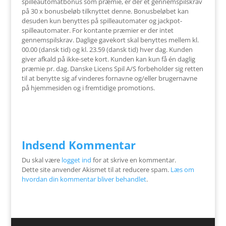
spilleautomatbonus som præmie, er der et gennemspilskrav
på 30 x bonusbeløb tilknyttet denne. Bonusbeløbet kan
desuden kun benyttes på spilleautomater og jackpot-
spilleautomater. For kontante præmier er der intet
gennemspilskrav. Daglige gavekort skal benyttes mellem kl.
00.00 (dansk tid) og kl. 23.59 (dansk tid) hver dag. Kunden
giver afkald på ikke-sete kort. Kunden kan kun få én daglig
præmie pr. dag. Danske Licens Spil A/S forbeholder sig retten
til at benytte sig af vinderes fornavne og/eller brugernavne
på hjemmesiden og i fremtidige promotions.
Indsend Kommentar
Du skal være
logget ind
for at skrive en kommentar.
Dette site anvender Akismet til at reducere spam.
Læs om
hvordan din kommentar bliver behandlet
.