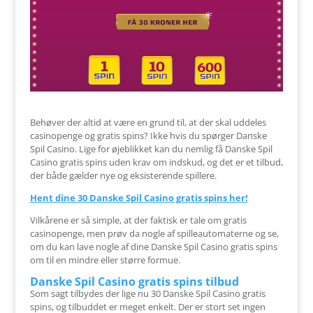
Behøver der altid at være en grund til, at der skal uddeles
casinopenge og gratis spins? Ikke hvis du spørger Danske
Spil Casino. Lige for øjeblikket kan du nemlig få Danske Spil
Casino gratis spins uden krav om indskud, og det er et tilbud,
der både gælder nye og eksisterende spillere.
Hent dine 30 Danske Spil Casino gratis spins her!
Vilkårene er så simple, at der faktisk er tale om gratis
casinopenge, men prøv da nogle af spilleautomaterne og se,
om du kan lave nogle af dine Danske Spil Casino gratis spins
om til en mindre eller større formue.
Danske Spil Casino gratis spins tilbud
Som sagt tilbydes der lige nu 30 Danske Spil Casino gratis
spins, og tilbuddet er meget enkelt. Der er stort set ingen