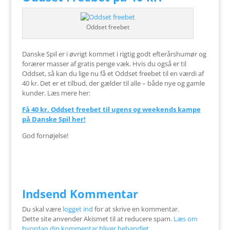
Oddset freebet
Danske Spil er i øvrigt kommet i rigtig godt efterårshumør og
forærer masser af gratis penge væk. Hvis du også er til
Oddset, så kan du lige nu få et Oddset freebet til en værdi af
40 kr. Det er et tilbud, der gælder til alle – både nye og gamle
kunder. Læs mere her:
Få 40 kr. Oddset freebet til ugens og weekends kampe
på Danske Spil her!
God fornøjelse!
Indsend Kommentar
Du skal være
logget ind
for at skrive en kommentar.
Dette site anvender Akismet til at reducere spam.
Læs om
hvordan din kommentar bliver behandlet
.