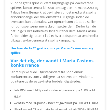
Vundne gratis spins vil være tilgængelige på kvalificerede
spilleres konto senest kl 18.00 torsdag den 14. marts 2013 og
7 dage frem. Bemærk, at gevinster vundet med gratis spins
er bonuspenge, der skal omsættes 30 gange, inden de
eventuelt kan udbetales. Vær opmærksom på, at du spiller
for bonuspengene, mens du omsætter dem. Derfor kan de
naturligvis ikke udbetales, hvis du taber dem. Maria Casino
forbeholder sig retten til på et hvert tidspunkt at ændre eller
tilbagetrække denne gratis spins kampagne.
Her kan du få 20 gratis spins på Maria Casino som ny
spiller!
Var det dig, der vandt i Maria Casinos
konkurrence
Stort tillykke til de 5 første vindere fra Shop Amok
konkurrencen, som vi tidligere har skrevet om. Vinderne,
pointene og deres gevinster fordeler dig således:
laila1963 med 143 point vinder et gavekort på 1500 kr til
H&M
webfun med 94 point vinder et gavekort på 500 kr til H&M
lilleluke med 57 point vinder et gavekort på 500 kr til H&M