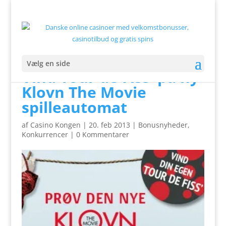
Vælg en side
Vind Tour de Fiss’ på ny
Klovn The Movie
spilleautomat
af
Casino Kongen
|
20. feb 2013
|
Bonusnyheder
,
Konkurrencer
|
0 Kommentarer