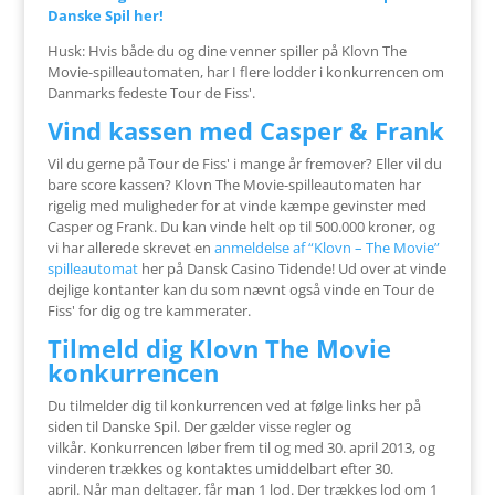
Danske Spil her!
Husk: Hvis både du og dine venner spiller på Klovn The
Movie-spilleautomaten, har I flere lodder i konkurrencen om
Danmarks fedeste Tour de Fiss'.
Vind kassen med Casper & Frank
Vil du gerne på Tour de Fiss' i mange år fremover? Eller vil du
bare score kassen? Klovn The Movie-spilleautomaten har
rigelig med muligheder for at vinde kæmpe gevinster med
Casper og Frank. Du kan vinde helt op til 500.000 kroner, og
vi har allerede skrevet en
anmeldelse af “Klovn – The Movie”
spilleautomat
her på Dansk Casino Tidende! Ud over at vinde
dejlige kontanter kan du som nævnt også vinde en Tour de
Fiss' for dig og tre kammerater.
Tilmeld dig Klovn The Movie
konkurrencen
Du tilmelder dig til konkurrencen ved at følge links her på
siden til Danske Spil. Der gælder visse regler og
vilkår. Konkurrencen løber frem til og med 30. april 2013, og
vinderen trækkes og kontaktes umiddelbart efter 30.
april. Når man deltager, får man 1 lod. Der trækkes lod om 1