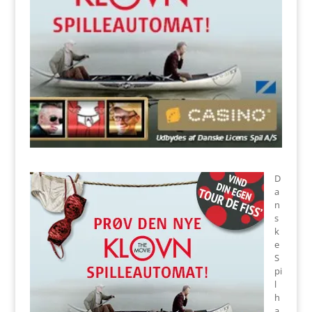
D
a
n
s
k
e
S
pi
l
h
a