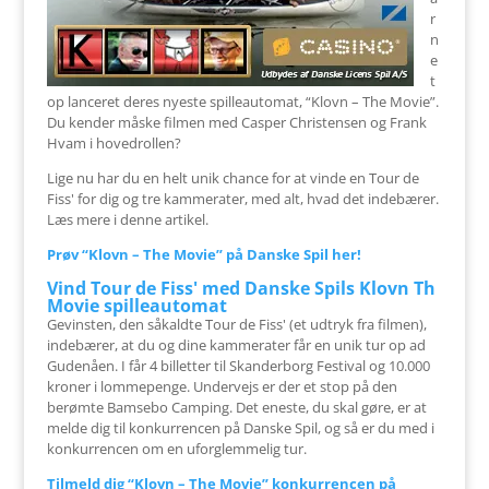
r
n
e
t
op lanceret deres nyeste spilleautomat, “Klovn – The Movie”.
Du kender måske filmen med Casper Christensen og Frank
Hvam i hovedrollen?
Lige nu har du en helt unik chance for at vinde en Tour de
Fiss' for dig og tre kammerater, med alt, hvad det indebærer.
Læs mere i denne artikel.
Prøv “Klovn – The Movie” på Danske Spil her!
Vind Tour de Fiss' med Danske Spils Klovn Th
Movie spilleautomat
Gevinsten, den såkaldte Tour de Fiss' (et udtryk fra filmen),
indebærer, at du og dine kammerater får en unik tur op ad
Gudenåen. I får 4 billetter til Skanderborg Festival og 10.000
kroner i lommepenge. Undervejs er der et stop på den
berømte Bamsebo Camping. Det eneste, du skal gøre, er at
melde dig til konkurrencen på Danske Spil, og så er du med i
konkurrencen om en uforglemmelig tur.
Tilmeld dig “Klovn – The Movie” konkurrencen på