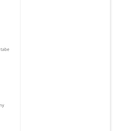
 tabe
 ny