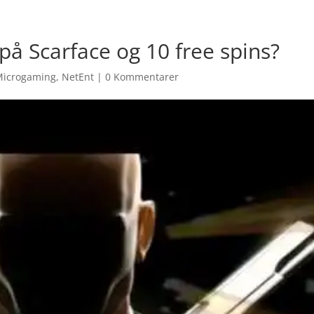
Forside
VideoSlots
LeoVegas
på Scarface og 10 free spins?
icrogaming
,
NetEnt
|
0 Kommentarer