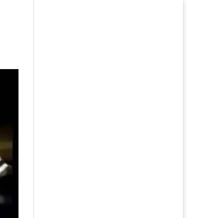
Forside
ComeOn