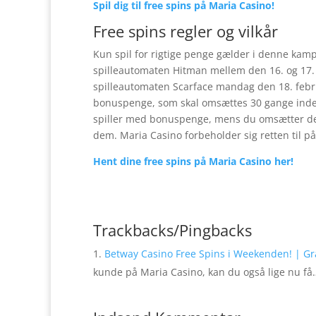
Spil dig til free spins på Maria Casino!
Free spins regler og vilkår
Kun spil for rigtige penge gælder i denne kam
spilleautomaten Hitman mellem den 16. og 17. 
spilleautomaten Scarface mandag den 18. febru
bonuspenge, som skal omsættes 30 gange inden
spiller med bonuspenge, mens du omsætter dem,
dem. Maria Casino forbeholder sig retten til p
Hent dine free spins på Maria Casino her!
Trackbacks/Pingbacks
Betway Casino Free Spins i Weekenden! | Gr
kunde på Maria Casino, kan du også lige nu få