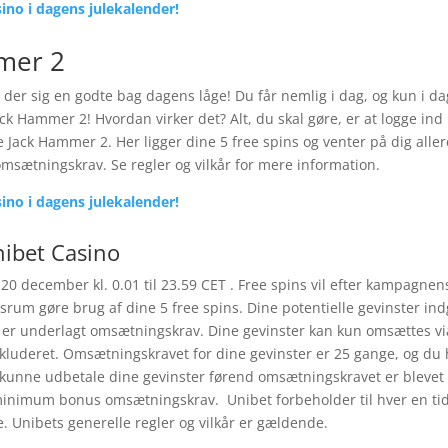
ino i dagens julekalender!
mmer 2
er sig en godte bag dagens låge! Du får nemlig i dag, og kun i da
ck Hammer 2! Hvordan virker det? Alt, du skal gøre, er at logge ind
e Jack Hammer 2. Her ligger dine 5 free spins og venter på dig alle
omsætningskrav. Se regler og vilkår for mere information.
ino i dagens julekalender!
nibet Casino
20 december kl. 0.01 til 23.59 CET . Free spins vil efter kampagnen
dsrum gøre brug af dine 5 free spins. Dine potentielle gevinster ind
er er underlagt omsætningskrav. Dine gevinster kan kun omsættes vi
kskluderet. Omsætningskravet for dine gevinster er 25 gange, og du 
e kunne udbetale dine gevinster førend omsætningskravet er blevet
 minimum bonus omsætningskrav. Unibet forbeholder til hver en ti
. Unibets generelle regler og vilkår er gældende.