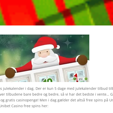
s julekalender i dag. Der er kun 5 dage med julekalender tilbud til
iver tilbudene bare bedre og bedre, så vi har det bedste i vente… 
s og gratis casinopenge! Men i dag gælder det altså free spins på U
Unibet Casino free spins her: