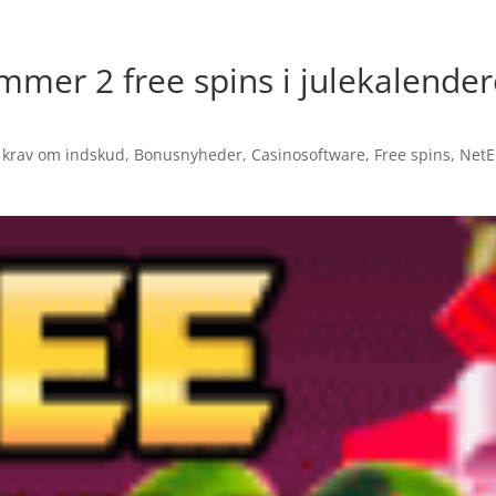
Forside
VideoSlots
LeoVegas
mmer 2 free spins i julekalende
krav om indskud
,
Bonusnyheder
,
Casinosoftware
,
Free spins
,
NetE