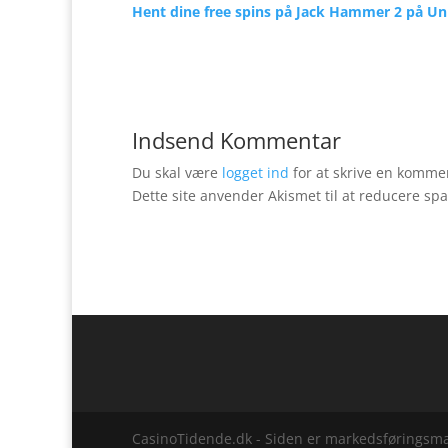
Hent dine free spins på Jack Hammer 2 på Un
Indsend Kommentar
Du skal være
logget ind
for at skrive en komme
Dette site anvender Akismet til at reducere s
CasinoTidende.dk - Siden er markedsføringsmater