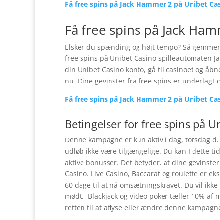
Få free spins på Jack Hammer 2 på Unibet Cas
Få free spins på Jack Ha
Elsker du spænding og højt tempo? Så gemmer d
free spins på Unibet Casino spilleautomaten Ja
din Unibet Casino konto, gå til casinoet og åbn
nu. Dine gevinster fra free spins er underlagt 
Få free spins på Jack Hammer 2 på Unibet Cas
Betingelser for free spins på U
Denne kampagne er kun aktiv i dag, torsdag d. 
udløb ikke være tilgængelige. Du kan I dette ti
aktive bonusser. Det betyder, at dine gevinst
Casino. Live Casino, Baccarat og roulette er e
60 dage til at nå omsætningskravet. Du vil ikk
mødt. Blackjack og video poker tæller 10% af
retten til at aflyse eller ændre denne kampagne