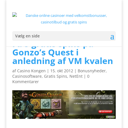
Vælg en side
Få 5 gratis spins på
Gonzo’s Quest i
anledning af VM kvalen
af
Casino Kongen
|
15. okt 2012
|
Bonusnyheder
,
Casinosoftware
,
Gratis Spins
,
NetEnt
|
0
Kommentarer