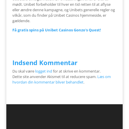
mødt. Unibet forbeholder til hver en tid retten til at aflyse
eller ændre denne kampagne, og Unibets generelle regler og
vilkår, som du finder på Unibet Casinos hjemmeside, er
gældende.
Få gratis spins på Unibet Casinos Gonzo's Quest!
Indsend Kommentar
Du skal være
logget ind
for at skrive en kommentar.
Dette site anvender Akismet til at reducere spam.
Læs om
hvordan din kommentar bliver behandlet
.