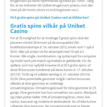
brugernavn på deres hjemmeside og klikke på “SAVE”. Sørg
for, at du indtaster dit Unibet-brugernavn præcis, som den
vises på din konto (store vs små bogstaver osv.).
Få 5 gratis spins på Unibet Casino ved at klikke her!
Gratis spins vilkår på Unibet
Casino
For at få mulighed for at modtage 5 gratis spins skal der
placeres mindst 50 kroner på de europæiske VM-
kvalifikationskampe d. 16. oktober 2012, enten som 1 spil á
50 kr. eller på anden vis for eksempel med 10 spil á 5
kroner. Alle single-, kombination- og systemspil fra computer
og mobil samt pre-match og livebets er gældende. For de
spillere, som har opfyldt kravene til at få 5 gratis spins, vil
disse få bonussen krediteret på deres konto d. 17. oktober
2012 kl. 15.00 og vil udløbe søndag d. 21. oktober 2012 kl.
23.59. Dine potentielle gevinster indgår i aktive bonusser,
således at dine gevinster er underlagt
omsætningskrav. Omsætningskravet for dine gevinster er 25
gange. Dine gevinster kan kun omsættes via casino. Blackjack
og video poker tæller 10% af omsætningskrav, mens live
casino, baccarat og roulette er ekskluderet. Du vil ikke kunne
udbetale dine gevinster, før omsætningskravet er blevet