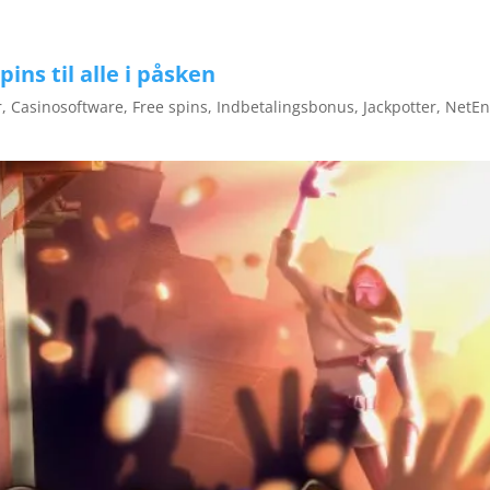
Forside
VideoSlots
LeoVegas
ins til alle i påsken
r
,
Casinosoftware
,
Free spins
,
Indbetalingsbonus
,
Jackpotter
,
NetEn