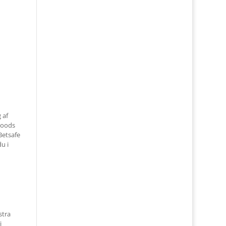
 af
Hoods
Betsafe
u i
stra
i