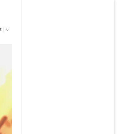
Forside
ComeOn
t
|
0