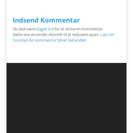
Indsend Kommentar
Du skal være
logget ind
for at skrive en kommentar.
Dette site anvender Akismet til at reducere spam.
Læs om
hvordan din kommentar bliver behandlet
.