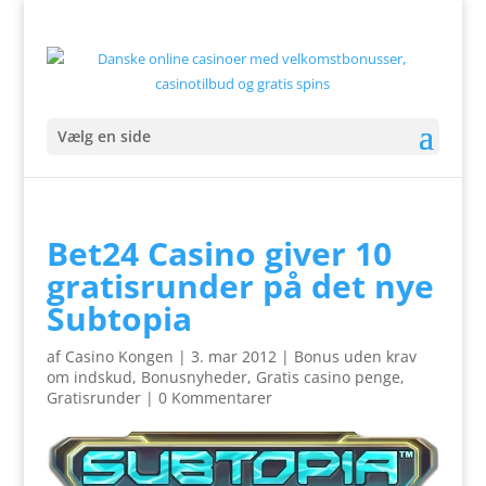
Vælg en side
Bet24 Casino giver 10
gratisrunder på det nye
Subtopia
af
Casino Kongen
|
3. mar 2012
|
Bonus uden krav
om indskud
,
Bonusnyheder
,
Gratis casino penge
,
Gratisrunder
|
0 Kommentarer