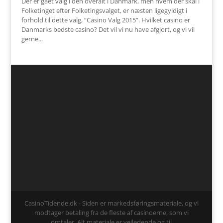
Der er gået valg i den overalt i Danmark, men hvem der skal i
Folketinget efter Folketingsvalget, er næsten ligegyldigt i
forhold til dette valg, “Casino Valg 2015”. Hvilket casino er
Danmarks bedste casino? Det vil vi nu have afgjort, og vi vil
gerne...
CasinoTidende.dk - Siden er markedsføringsmateriale, og vi
modtager betaling fra de fleste af casinoerne, som vi
omtaler. Alt materiale er vejledende og til