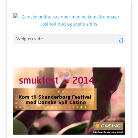
Vælg en side