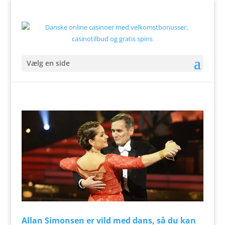
Vælg en side
Allan Simonsen er vild med dans, så du kan