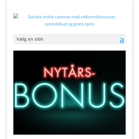
Vælg en side