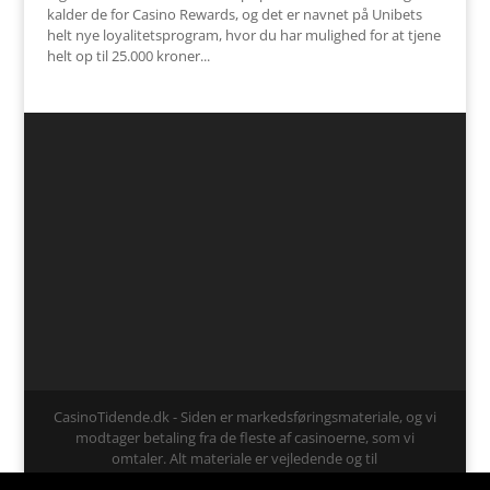
kalder de for Casino Rewards, og det er navnet på Unibets
helt nye loyalitetsprogram, hvor du har mulighed for at tjene
helt op til 25.000 kroner...
CasinoTidende.dk - Siden er markedsføringsmateriale, og vi
modtager betaling fra de fleste af casinoerne, som vi
omtaler. Alt materiale er vejledende og til
underholdningsbrug, hvorfor der ikke kan støttes ret herpå.