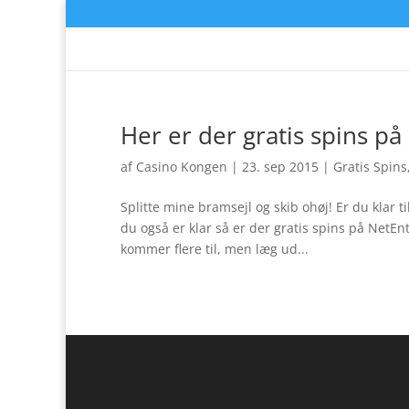
Her er der gratis spins p
af
Casino Kongen
|
23. sep 2015
|
Gratis Spins
Splitte mine bramsejl og skib ohøj! Er du klar ti
du også er klar så er der gratis spins på NetEnt
kommer flere til, men læg ud...