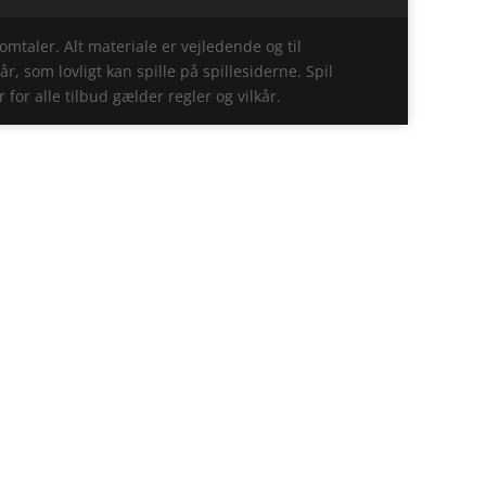
mtaler. Alt materiale er vejledende og til
 som lovligt kan spille på spillesiderne. Spil
 for alle tilbud gælder regler og vilkår.