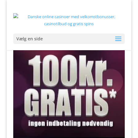
Vælg en side