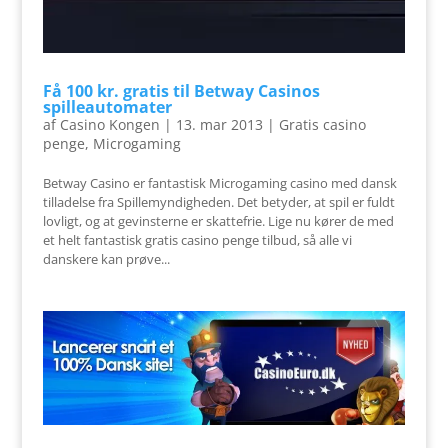
Få 100 kr. gratis til Betway Casinos
spilleautomater
af
Casino Kongen
|
13. mar 2013
|
Gratis casino
penge
,
Microgaming
Betway Casino er fantastisk Microgaming casino med dansk
tilladelse fra Spillemyndigheden. Det betyder, at spil er fuldt
lovligt, og at gevinsterne er skattefrie. Lige nu kører de med
et helt fantastisk gratis casino penge tilbud, så alle vi
danskere kan prøve...