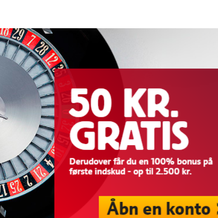
Forside
VideoSlots
LeoVegas