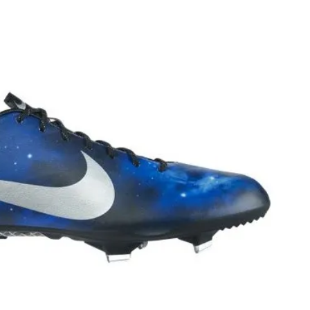
Forside
VideoSlots
LeoVegas