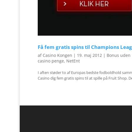
Få fem gratis spins til Champions Leag
af
Casino Kongen
|
19. maj 2012
|
Bonus uden 
casino penge
,
NetEnt
I aften støder to af Europas bedste fodboldhold samm
Casino dig fem gratis spins til at spille på Fruit Shop. 