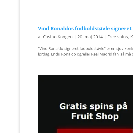
Vind Ronaldos fodboldstøvle signeret 
af
Casino Kongen
|
20. maj 2014
|
Free spins
,
K
“Vind Ronaldo-signeret fodboldstøvle” er en sjov kon
lørdag. Er du Ronaldo og/eller Real Madrid fan, så m