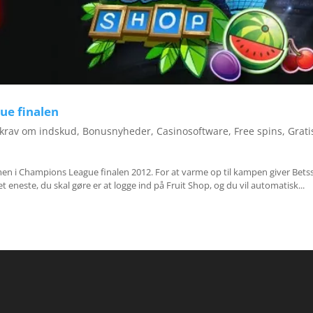
ue finalen
krav om indskud
,
Bonusnyheder
,
Casinosoftware
,
Free spins
,
Grati
en i Champions League finalen 2012. For at varme op til kampen giver Bets
Det eneste, du skal gøre er at logge ind på Fruit Shop, og du vil automatisk...