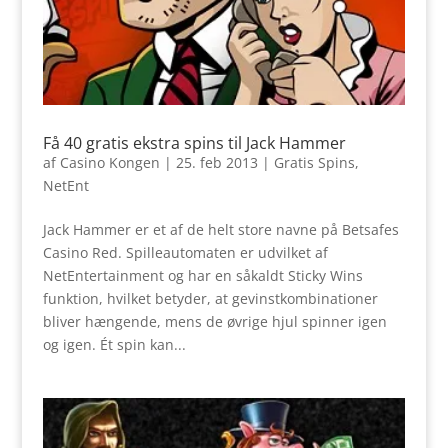
Få 40 gratis ekstra spins til Jack Hammer
af
Casino Kongen
|
25. feb 2013
|
Gratis Spins
,
NetEnt
Jack Hammer er et af de helt store navne på Betsafes
Casino Red. Spilleautomaten er udvilket af
NetEntertainment og har en såkaldt Sticky Wins
funktion, hvilket betyder, at gevinstkombinationer
bliver hængende, mens de øvrige hjul spinner igen
og igen. Ét spin kan...