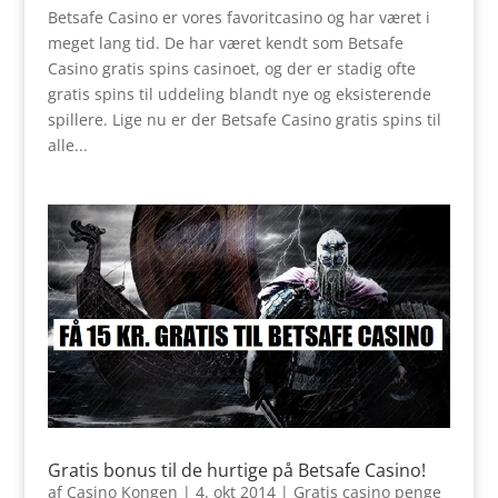
Betsafe Casino er vores favoritcasino og har været i
meget lang tid. De har været kendt som Betsafe
Casino gratis spins casinoet, og der er stadig ofte
gratis spins til uddeling blandt nye og eksisterende
spillere. Lige nu er der Betsafe Casino gratis spins til
alle...
Gratis bonus til de hurtige på Betsafe Casino!
af
Casino Kongen
|
4. okt 2014
|
Gratis casino penge