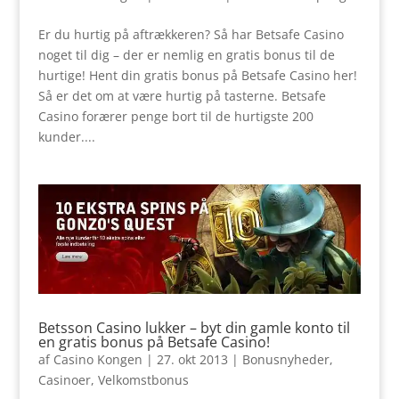
Er du hurtig på aftrækkeren? Så har Betsafe Casino
noget til dig – der er nemlig en gratis bonus til de
hurtige! Hent din gratis bonus på Betsafe Casino her!
Så er det om at være hurtig på tasterne. Betsafe
Casino forærer penge bort til de hurtigste 200
kunder....
Betsson Casino lukker – byt din gamle konto til
en gratis bonus på Betsafe Casino!
af
Casino Kongen
|
27. okt 2013
|
Bonusnyheder
,
Casinoer
,
Velkomstbonus